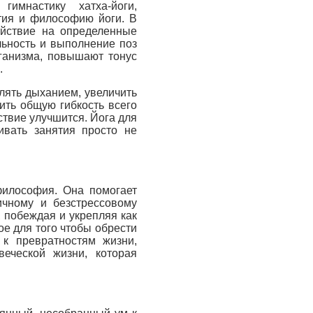
имнастику хатха-йоги,
ития и философию йоги. В
ействие на определенные
льность и выполнение поз
ганизма, повышают тонус
.
лять дыханием, увеличить
ить общую гибкость всего
ствие улучшится. Йога для
ивать занятия просто не
 философия. Она помогает
ичному и безстрессовому
, побеждая и укрепляя как
ое для того чтобы обрести
 к превратностям жизни,
веческой жизни, которая