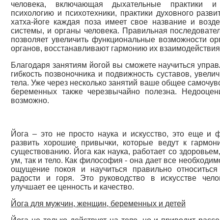
человека, включающая дыхательные практики и г
психологию и психотехники, практики духовного разв
хатха-йоге каждая поза имеет свое название и возд
системы, и органы человека. Правильная последовате
позволяет увеличить функциональные возможности ор
органов, восстанавливают гармонию их взаимодействия
Благодаря занятиям йогой вы сможете научиться управ
гибкость позвоночника и подвижность суставов, увелич
тела. Уже через несколько занятий ваше общее самочув
беременных также черезвычайно полезна. Недооцен
возможно.
Йога – это не просто наука и искусство, это еще и
развить хорошие привычки, которые ведут к гармон
существованию. Йога как наука, работает со здоровьем
ум, так и тело. Как философия - она дает все необходим
ощущение покоя и научиться правильно относиться
радости и горя. Это руководство в искусстве чело
улучшает ее ценность и качество.
Йога для мужчин, женщин, беременных и детей