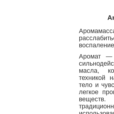
Розклад
А
Акції, знижки
Аромамас
Ціни
расслабит
воспалени
Заняття
Аромат — 
сильнодей
Масаж
масла, к
техникой 
Наш персонал
тело и чув
легкое пр
Вакансії/Аренда залів
веществ.
традици
использ
Контакты