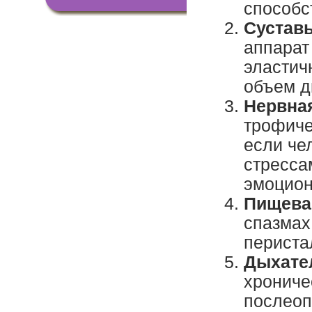
способс
Сустав
аппарат
эластич
объем д
Нервна
трофиче
если че
стресса
эмоцион
Пищева
спазмах
периста
Дыхате
хрониче
послеоп