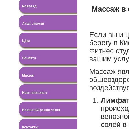
Розклад
Массаж в 
Акції, знижки
Если вы ищ
берегу в Ки
Ціни
Фитнес сту
вашим услу
Заняття
Массаж явл
Масаж
общеоздоро
воздействуе
Наш персонал
Лимфат
происхо
Вакансії/Аренда залів
венозно
солей в
Контакты