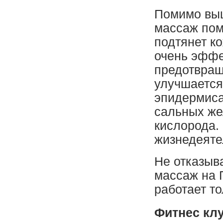
Помимо выш
массаж пом
подтянет ко
очень эффе
предотвращ
улучшается
эпидермиса
сальных же
кислорода.
жизнедеяте
Не отказыва
массаж на 
работает т
Фитнес кл