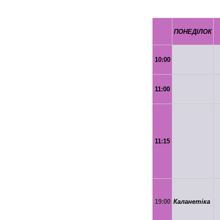
Розклад
ПОНЕДІЛОК
Акції, знижки
10:00
Ціни
11:00
Заняття
Масаж
11:15
Наш персонал
Вакансії/Аренда залів
19:00
Каланетіка
Контакты